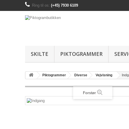
Ring til os:
(+45) 7930 6109
SKILTE
PIKTOGRAMMER
SERV
Piktogrammer
Diverse
Vejvisning
Ind
Forstør