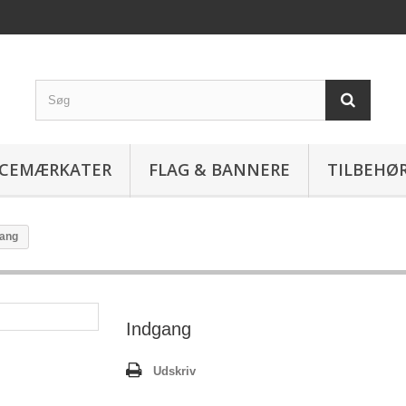
ICEMÆRKATER
FLAG & BANNERE
TILBEHØ
gang
Indgang
Udskriv