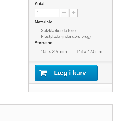
Antal
Materiale
Selvklæbende folie
Plastplade (indendørs brug)
Størrelse
105 x 297 mm
148 x 420 mm
Læg i kurv