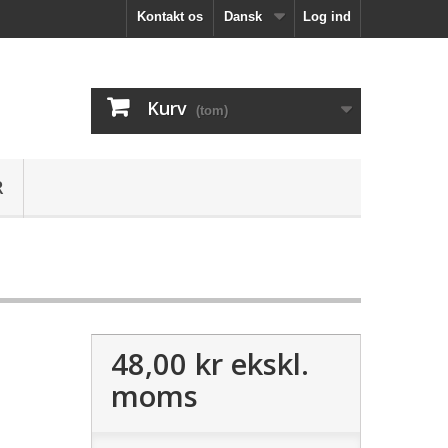
Kontakt os
Dansk
Log ind
Kurv
(tom)
R
48,00 kr
ekskl.
moms