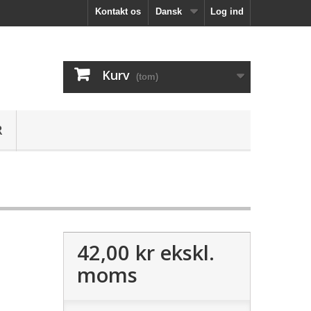
Kontakt os
Dansk
Log ind
Kurv
(tom)
R
42,00 kr
ekskl.
moms