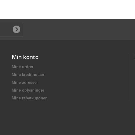
Min konto
Mine ordrer
Mine kreditnotaer
Mine adresser
Mine oplysninger
Mine rabatkuponer