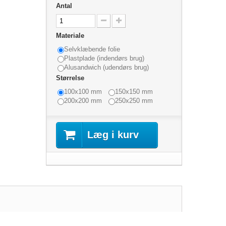
Antal
Materiale
Selvklæbende folie
Plastplade (indendørs brug)
Alusandwich (udendørs brug)
Størrelse
100x100 mm
150x150 mm
200x200 mm
250x250 mm
Læg i kurv