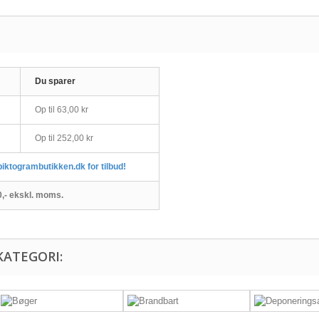
Du sparer
Op til
63,00 kr
Op til
252,00 kr
piktogrambutikken.dk for tilbud!
00,- ekskl. moms.
KATEGORI: