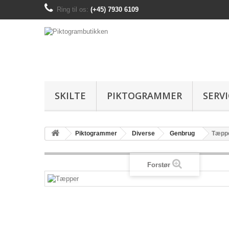
Ring til os:
(+45) 7930 6109
SKILTE
PIKTOGRAMMER
SERV
Piktogrammer
Diverse
Genbrug
Tæpp
Forstør