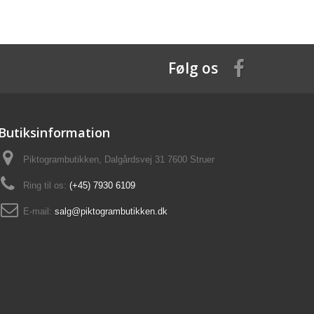
Følg os
Butiksinformation
Piktogrambutikken, Dalgårdsvej 31 7600 Struer
Ring til os:
(+45) 7930 6109
E-mail:
salg@piktogrambutikken.dk