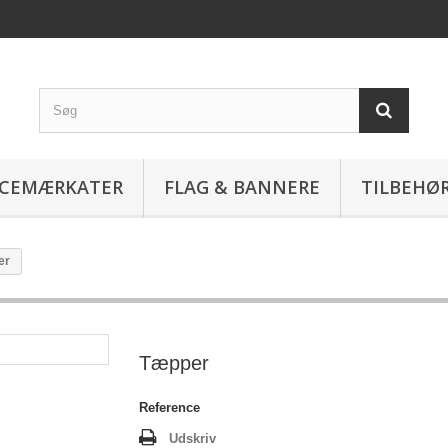
ICEMÆRKATER
FLAG & BANNERE
TILBEHØ
er
Tæpper
Reference
Udskriv