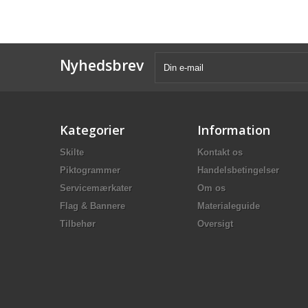
Nyhedsbrev
Kategorier
Information
Skilte
Kontakt os
Piktogrammer
Handelsbetingelser
Servicemærkater
Om os
Flag & Bannere
Materialeguide
Tilbehør
Oversigt