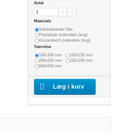
Antal
Materiale
Selvklæbende folie
Plastplade (indendørs brug)
Alusandwich (udendørs brug)
Størrelse
100x100 mm
150x150 mm
200x200 mm
250x250 mm
600x600 mm
Læg i kurv