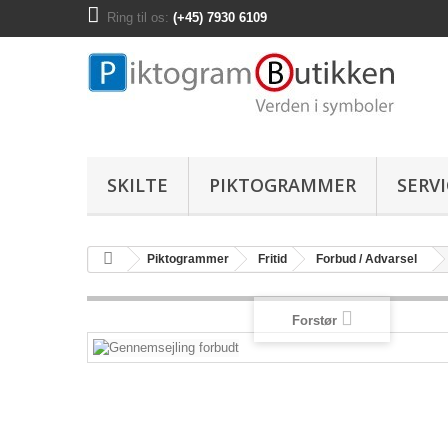
Ring til os:
(+45) 7930 6109
SKILTE
PIKTOGRAMMER
SERV
Piktogrammer
Fritid
Forbud / Advarsel
Forstør