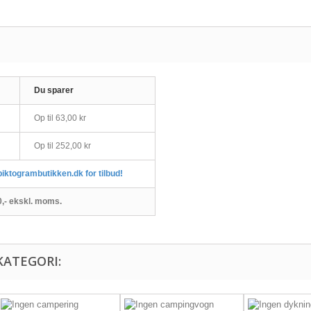
Du sparer
Op til
63,00 kr
Op til
252,00 kr
piktogrambutikken.dk for tilbud!
00,- ekskl. moms.
KATEGORI: