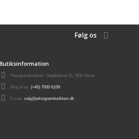
Følg os
Butiksinformation
Piktogrambutikken, Dalgårdsvej 31 7600 Struer
Ring til os:
(+45) 7930 6109
E-mail:
salg@piktogrambutikken.dk