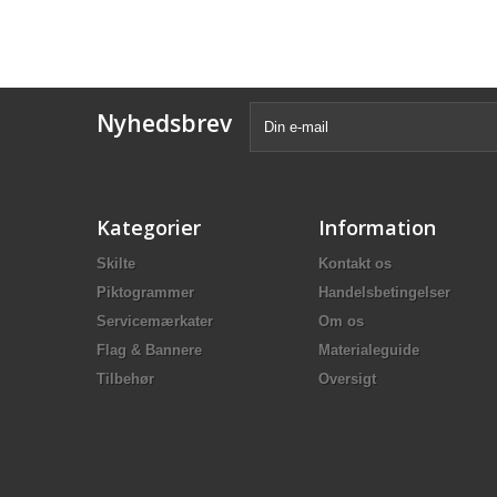
Nyhedsbrev
Kategorier
Information
Skilte
Kontakt os
Piktogrammer
Handelsbetingelser
Servicemærkater
Om os
Flag & Bannere
Materialeguide
Tilbehør
Oversigt