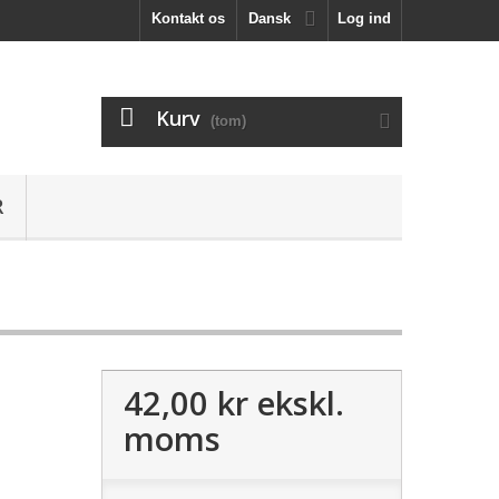
Kontakt os
Dansk
Log ind
Kurv
(tom)
R
42,00 kr
ekskl.
moms