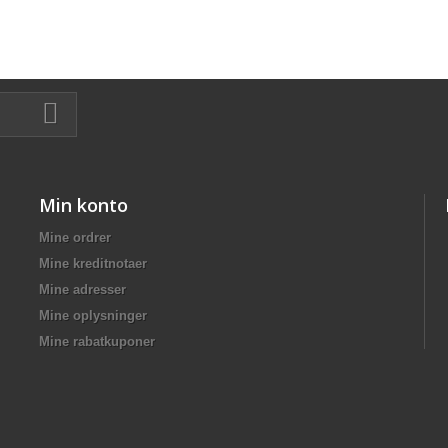
Min konto
Mine ordrer
Mine kreditnotaer
Mine adresser
Mine oplysninger
Mine rabatkuponer