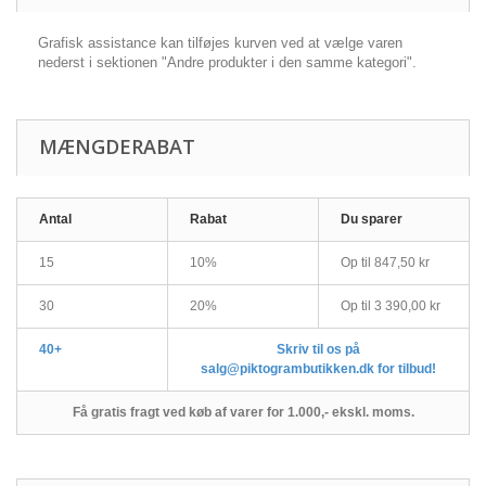
Grafisk assistance kan tilføjes kurven ved at vælge varen
nederst i sektionen "Andre produkter i den samme kategori".
MÆNGDERABAT
Antal
Rabat
Du sparer
15
10%
Op til
847,50 kr
30
20%
Op til
3 390,00 kr
40+
Skriv til os på
salg@piktogrambutikken.dk for tilbud!
Få gratis fragt ved køb af varer for 1.000,- ekskl. moms.