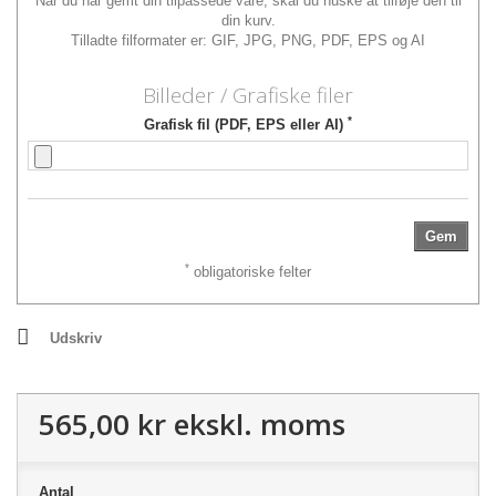
Når du har gemt din tilpassede vare, skal du huske at tilføje den til
din kurv.
Tilladte filformater er: GIF, JPG, PNG, PDF, EPS og AI
Billeder / Grafiske filer
*
Grafisk fil (PDF, EPS eller AI)
Gem
*
obligatoriske felter
Udskriv
565,00 kr
ekskl. moms
Antal