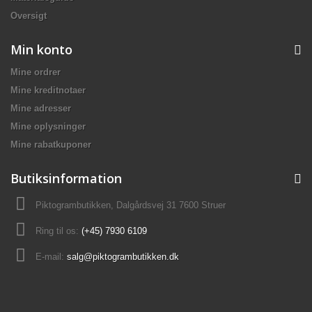
Oversigt
Min konto
Mine ordrer
Mine kreditnotaer
Mine adresser
Mine oplysninger
Mine rabatkuponer
Butiksinformation
Piktogrambutikken, Dalgårdsvej 31 7600 Struer
Ring til os:
(+45) 7930 6109
E-mail:
salg@piktogrambutikken.dk