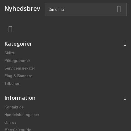
Nyhedsbrev
Kategorier
Skilte
Piktogrammer
Servicemærkater
Flag & Bannere
Tilbehør
Information
Kontakt os
Handelsbetingelser
Om os
Materialeguide