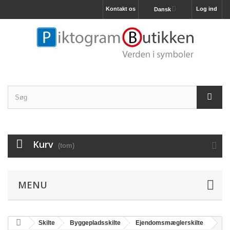
Kontakt os
Log ind
Dansk
Kurv
(tom)
MENU
Skilte
Byggepladsskilte
Ejendomsmæglerskilte