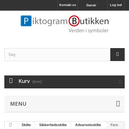
Kontakt os
Log ind
Dansk
Kurv
(tom)
MENU
Skilte
Sikkerhedsskilte
Advarselsskilte
Fare