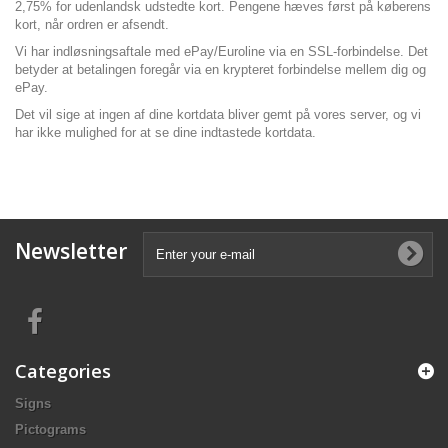
2,75% for udenlandsk udstedte kort. Pengene hæves først på køberens
kort, når ordren er afsendt.
Vi har indløsningsaftale med ePay/Euroline via en SSL-forbindelse. Det
betyder at betalingen foregår via en krypteret forbindelse mellem dig og
ePay.
Det vil sige at ingen af dine kortdata bliver gemt på vores server, og vi
har ikke mulighed for at se dine indtastede kortdata.
Newsletter
Categories
Signs
Pictograms