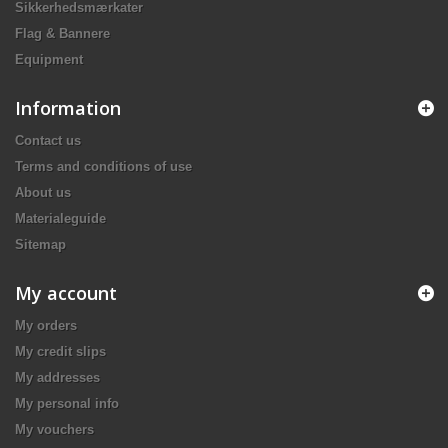
Sikkerhedsmærkater
Flag & Bannere
Equipment
Information
Contact us
Terms and conditions of use
About us
Materialeguide
Sitemap
My account
My orders
My credit slips
My addresses
My personal info
My vouchers