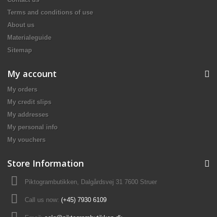
Terms and conditions of use
About us
Materialeguide
Sitemap
My account
My orders
My credit slips
My addresses
My personal info
My vouchers
Store Information
Piktogrambutikken, Dalgårdsvej 31 7600 Struer
Call us now:
(+45) 7930 6109