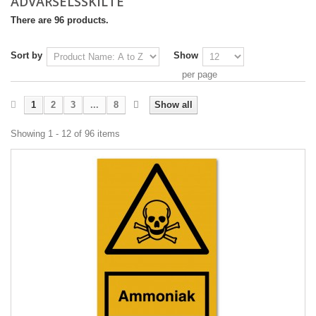
ADVARSELSSKILTE
There are 96 products.
Sort by
Show
per page
1
2
3
...
8
Show all
Showing 1 - 12 of 96 items