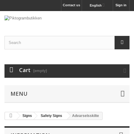
Contact us
Sign in
English
Cart
(empty)
MENU
Signs
Safety Signs
Advarselsskilte